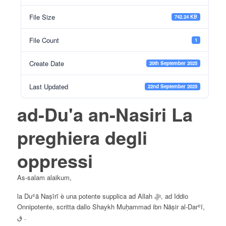
File Size
742.24 KB
File Count
1
Create Date
20th September 2025
Last Updated
22nd September 2025
ad-Du'a an-Nasiri La
preghiera degli
oppressi
As-salam alaikum,
la Duʿā Naṣīrī è una potente supplica ad Allah ﷻ, ad Iddio
Onnipotente, scritta dallo Shaykh Muḥammad ibn Nāṣir al-Darʿī,
ق .