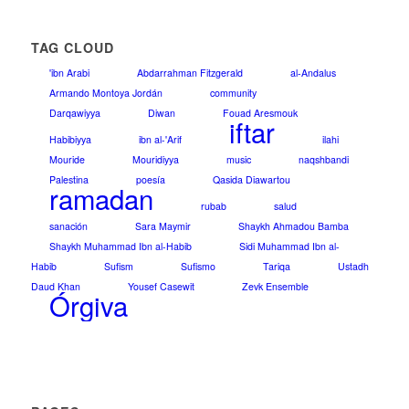
TAG CLOUD
'ibn Arabi
Abdarrahman Fitzgerald
al-Andalus
Armando Montoya Jordán
community
Darqawiyya
Diwan
Fouad Aresmouk
iftar
Habibiyya
ibn al-'Arif
ilahi
Mouride
Mouridiyya
music
naqshbandi
Palestina
poesía
Qasida Diawartou
ramadan
rubab
salud
sanación
Sara Maymir
Shaykh Ahmadou Bamba
Shaykh Muhammad Ibn al-Habib
Sidi Muhammad Ibn al-
Habib
Sufism
Sufismo
Tariqa
Ustadh
Daud Khan
Yousef Casewit
Zevk Ensemble
Órgiva