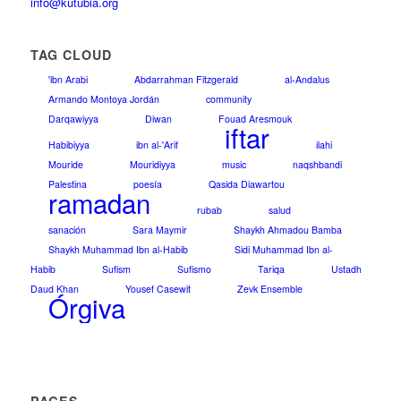
info@kutubia.org
TAG CLOUD
'ibn Arabi
Abdarrahman Fitzgerald
al-Andalus
Armando Montoya Jordán
community
Darqawiyya
Diwan
Fouad Aresmouk
iftar
Habibiyya
ibn al-'Arif
ilahi
Mouride
Mouridiyya
music
naqshbandi
Palestina
poesía
Qasida Diawartou
ramadan
rubab
salud
sanación
Sara Maymir
Shaykh Ahmadou Bamba
Shaykh Muhammad Ibn al-Habib
Sidi Muhammad Ibn al-
Habib
Sufism
Sufismo
Tariqa
Ustadh
Daud Khan
Yousef Casewit
Zevk Ensemble
Órgiva
PAGES