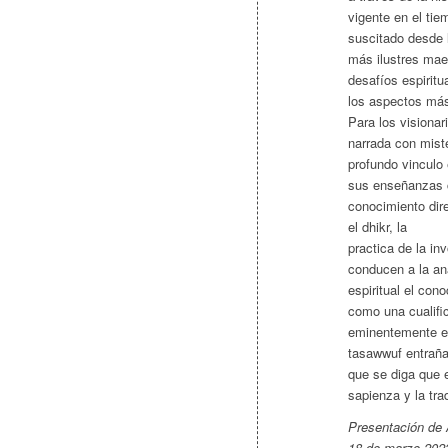
vigente en el ti
suscitado desde 
más ilustres maes
desafíos espiritu
los aspectos más
Para los visionar
narrada con miste
profundo vinculo
sus enseñanzas c
conocimiento dire
el dhikr, la
practica de la i
conducen a la an
espiritual el co
como una cualifi
eminentemente ex
tasawwuf entraña u
que se diga que 
sapienza y la tra
Presentación de
18 de marzo 2023