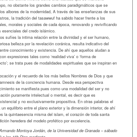
empo, no obstante los grandes cambios paradigmáticos que se
los albores de la modernidad, A través de las enseñanzas de sus
tros, la tradición del tasawwuf ha sabido hacer frente a los
ales, morales y sociales de cada época, renovando y revivificando
 esenciales del credo islámico.
ios sufíes la intima relación entre la divinidad y el ser humano,
riosa belleza por la revelación coránica, resulta indicativo del
 entre conocimiento y existencia. De ahí que aquellos aludan a
on expresiones tales como ‘realidad viva’ o ‘forma de
cto’; se trata pues de modalidades espirituales que se inspiran en
nvocación y el recuerdo de los más bellos Nombres de Dios y que
amnesis de la conciencia humana. Desde esa perspectiva
nocimiento se manifiesta pues como una modalidad del ser y no
cación puramente intelectual o mental, es decir que es
istencial y no exclusivamente propositiva. En otras palabras el
n equilibrio entre el plano exterior y la dimensión interior, de ahí
es la quintaesencia misma del islam, el corazón de toda santa
dición heredera del modelo profético por excelencia.
 Armando Montoya Jordán, de la Universidad de Granada – sábado
 a las 16h Dios mediante