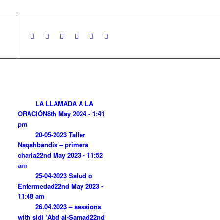
LA LLAMADA A LA
ORACIÓN
8th May 2024 - 1:41
pm
20-05-2023 Taller
Naqshbandis – primera
charla
22nd May 2023 - 11:52
am
25-04-2023 Salud o
Enfermedad
22nd May 2023 -
11:48 am
26.04.2023 – sessions
with sidi ‘Abd al-Samad
22nd