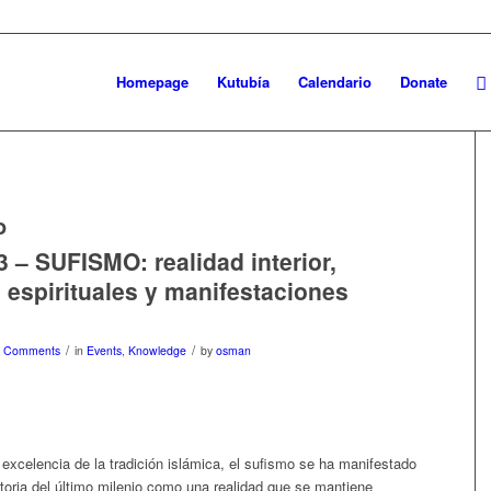
Homepage
Kutubía
Calendario
Donate
o
3 – SUFISMO: realidad interior,
s espirituales y manifestaciones
s
/
/
0 Comments
in
Events
,
Knowledge
by
osman
r excelencia de la tradición islámica, el sufismo se ha manifestado
storia del último milenio como una realidad que se mantiene