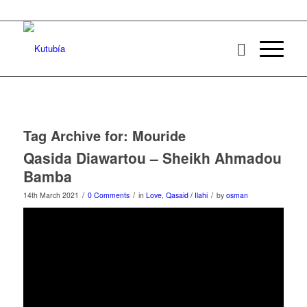
Tag Archive for:
Mouride
Qasida Diawartou – Sheikh Ahmadou
Bamba
/
/
/
14th March 2021
0 Comments
in
Love
,
Qasaid / Ilahi
by
osman