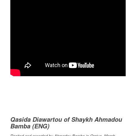
Qasida Diawartou of Shaykh Ahmadou
Bamba (ENG)
Recited and recorded by Ahmadou Bamba in Orgiva, March,