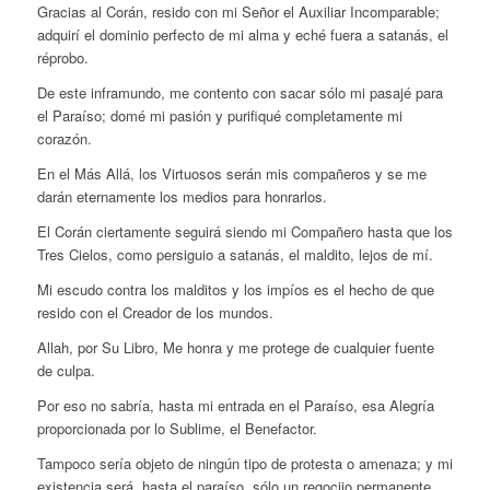
Gracias al Corán, resido con mi Señor el Auxiliar Incomparable;
adquirí el dominio perfecto de mi alma y eché fuera a satanás, el
réprobo.
De este inframundo, me contento con sacar sólo mi pasajé para
el Paraíso; domé mi pasión y purifiqué completamente mi
corazón.
En el Más Allá, los Virtuosos serán mis compañeros y se me
darán eternamente los medios para honrarlos.
El Corán ciertamente seguirá siendo mi Compañero hasta que los
Tres Cielos, como persiguio a satanás, el maldito, lejos de mí.
Mi escudo contra los malditos y los impíos es el hecho de que
resido con el Creador de los mundos.
Allah, por Su Libro, Me honra y me protege de cualquier fuente
de culpa.
Por eso no sabría, hasta mi entrada en el Paraíso, esa Alegría
proporcionada por lo Sublime, el Benefactor.
Tampoco sería objeto de ningún tipo de protesta o amenaza; y mi
existencia será, hasta el paraíso, sólo un regocijo permanente.