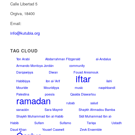
Calle Libertad 5
Orgiva, 18400
Email:
info@kutubia.org
TAG CLOUD
'ibn Arabi
Abdarrahman Fitzgerald
al-Andalus
Armando Montoya Jordán
community
Darqawiyya
Diwan
Fouad Aresmouk
iftar
Habibiyya
ibn al-'Arif
ilahi
Mouride
Mouridiyya
music
naqshbandi
Palestina
poesía
Qasida Diawartou
ramadan
rubab
salud
sanación
Sara Maymir
Shaykh Ahmadou Bamba
Shaykh Muhammad Ibn al-Habib
Sidi Muhammad Ibn al-
Habib
Sufism
Sufismo
Tariqa
Ustadh
Daud Khan
Yousef Casewit
Zevk Ensemble