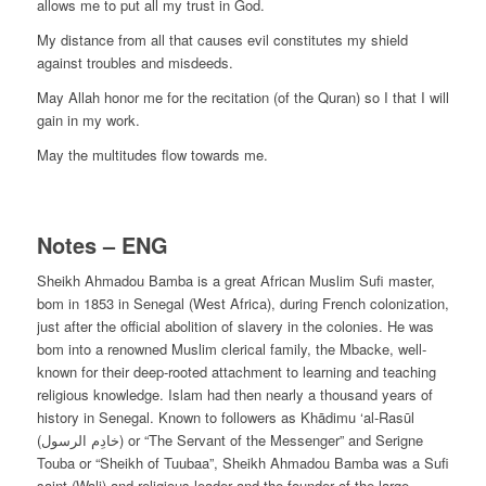
allows me to put all my trust in God.
My distance from all that causes evil constitutes my shield
against troubles and misdeeds.
May Allah honor me for the recitation (of the Quran) so I that I will
gain in my work.
May the multitudes flow towards me.
Notes – ENG
Sheikh Ahmadou Bamba is a great African Muslim Sufi master,
bom in 1853 in Senegal (West Africa), during French colonization,
just after the official abolition of slavery in the colonies. He was
bom into a renowned Muslim clerical family, the Mbacke, well-
known for their deep-rooted attachment to learning and teaching
religious knowledge. Islam had then nearly a thousand years of
history in Senegal. Known to followers as Khādimu ‘al-Rasūl
(خادِم الرسول) or “The Servant of the Messenger” and Serigne
Touba or “Sheikh of Tuubaa”, Sheikh Ahmadou Bamba was a Sufi
saint (Wali) and religious leader and the founder of the large