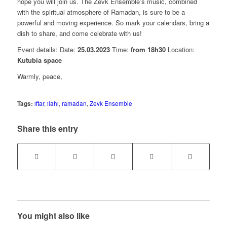
hope you will join us. The Zevk Ensemble’s music, combined
with the spiritual atmosphere of Ramadan, is sure to be a
powerful and moving experience. So mark your calendars, bring a
dish to share, and come celebrate with us!
Event details: Date:
25.03.2023
Time:
from 18h30
Location:
Kutubía space
Warmly, peace,
Tags:
iftar
,
ilahi
,
ramadan
,
Zevk Ensemble
Share this entry
You might also like