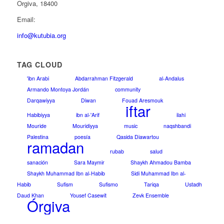
Orgiva, 18400
Email:
info@kutubia.org
TAG CLOUD
'ibn Arabi
Abdarrahman Fitzgerald
al-Andalus
Armando Montoya Jordán
community
Darqawiyya
Diwan
Fouad Aresmouk
iftar
Habibiyya
ibn al-'Arif
ilahi
Mouride
Mouridiyya
music
naqshbandi
Palestina
poesía
Qasida Diawartou
ramadan
rubab
salud
sanación
Sara Maymir
Shaykh Ahmadou Bamba
Shaykh Muhammad Ibn al-Habib
Sidi Muhammad Ibn al-
Habib
Sufism
Sufismo
Tariqa
Ustadh
Daud Khan
Yousef Casewit
Zevk Ensemble
Órgiva